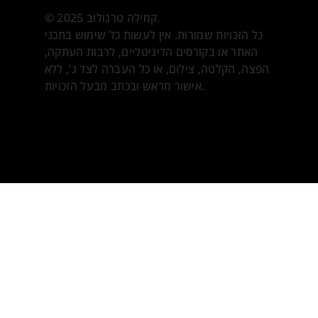
©️ 2025 קמילה טרגולוב.
כל הזכויות שמורות. אין לעשות כל שימוש בתכני
האתר או בקורסים הדיגיטליים, לרבות העתקה,
הפצה, הקלטה, צילום, או כל העברה לצד ג’, ללא
אישור מראש ובכתב מבעל הזכויות.
Web design by Diana Gern Design
Photography by
Ella Sankovsky