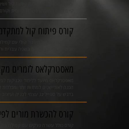
עשרה פרקים של יסודות פיתוח קול ושיר
קיים קורס המונגש בשפה הרוסית וקורס
קורס פיתוח קול למתקדמ
עשרה פרקים של תירגול קולי עם קמילה ב
אפשרות רכישת הקורס בשפה עברית ורו
מאסטרקלאס לזמרים מקצו
מאסטרקלאס מיועד ללימוד טכניקות לפית
הכנה לאודישנים למחזות זמר ומכללות 
בדגש על סטיילינג עצמי לבניה ועיצוב 
קורס להכשרת מורים לפית
קורס כולל עשרה פרקים עם קמילה בה ה