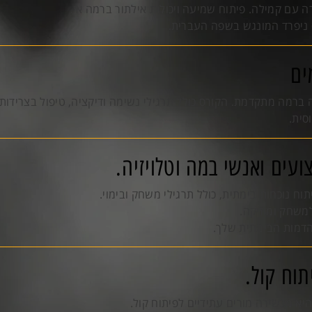
ה עם קמילה. פיתוח שמיעה ויכולות אילתור ברמה א׳.
 ניפרד המונגש בשפה העברית.
ים
רמה מתקדמת. הקורס כולל תרגילי נשימה ודיקציה, טיפול בצרידות וכ
סית.
עים ואנשי במה וטלויזיה.
וח נוכחות בימתית, כולל תרגילי משחק ובימוי.
למשחק ומוזיקה.
הדמות הבימתית שלך.
וח קול.
יא מכשירה מורים עתידיים לפיתוח קול.