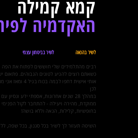
קמא קמילה
האקדמיה לפיתו
ב-28 שנים אחרונות, הכשרתי מאות אנשים
לשיר בהנאה
וללא בושה!
לשיר בביטחון עצמי
ללא מבוכה.
רבים מהתלמידים שלי חוששים לפתוח את הפה ול
כשאתם רוצים להגיע לטונים הגבוהים. פתאום יש 
אותי אישית דחפו לבמה בכוח בגיל 4 ומאז אני מופיעה 44 שנים ועדיין מפחדת לזייף.
לכן
במהלך 28 שנים אחרונות, אספתי ידע ונסיו
ממוקדת, מהירה ויעילה - להתחבר לקול הפנימי 
בחופשיות, קלילות, הנאה וללא בושה!
השיטה תעזור לך לשיר בכל סגנון, בכל שפה, ללא