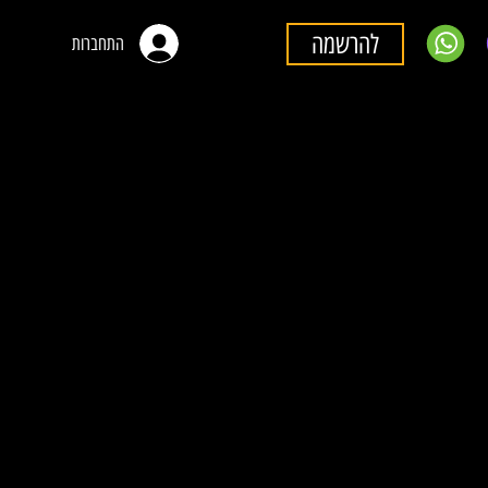
להרשמה
התחברות
ל מורחב
ודשים!
 ש״ח
187
ח