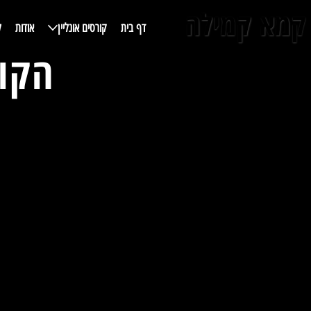
קמא קמילה
דף בית
קורסים אונליין
אודות
ל
הקור
קורס יסודות פיתוח קו
מתנה ייחודית לרוכשי ה
פרטי עם קמילה
1200 ש״ח
750 ש״ח