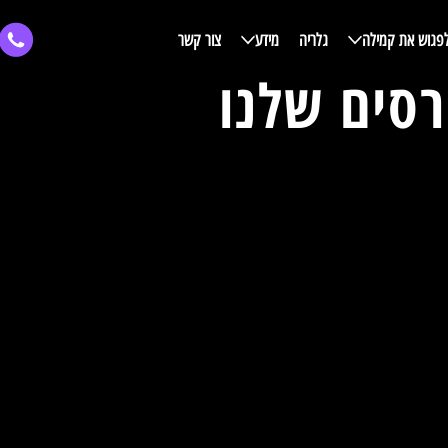
פגוש את קמילה
גלריה
מידע
צור קשר
סים שלנו
ל
קורס פיתוח קו
קורס! שיעור
כולל ליווי אישי למשך 3 ח
2200
0
ש״